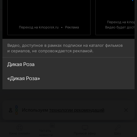
онлайн-просмотра.
Переход на kinopo
Переход на kinopoisk.ru
•
Реклама
Видео будет доступ
Видео, доступное в рамках подписки на каталог фильмов
и сериалов, не сопровождается рекламой.
Дикая Роза
«Дикая Роза»
Используем
технологии рекомендаций
Читать
Кино онлайн
Прямой эфир
Шоу
новости