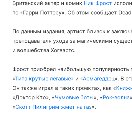
Британский актер и комик
Ник Фрост
исполн
по «Гарри Поттеру». Об этом сообщает Deadl
По данным издания, артист близок к заключ
преподавателя ухода за магическими сущес
и волшебства Хогвартс.
Фрост приобрел наибольшую популярность 
«
Типа крутые легавые
» и «
Армагеддец
». В е
Он также играл в таких проектах, как «
Книжн
«Доктор Кто», «
Чумовые боты
», «
Рок-волна
«
Скотт Пилигрим жмет на газ
».