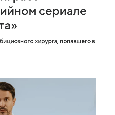
дийном сериале
та»
бициозного хирурга, попавшего в