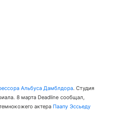
фессора
Альбуса Дамблдора
. Студия
иала. 8 марта Deadline сообщал,
 темнокожего актера
Паапу Эссьеду