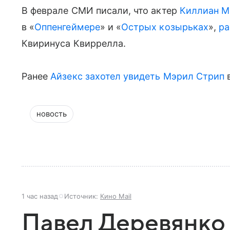
В феврале СМИ писали, что актер
Киллиан М
в «
Оппенгеймере
» и «
Острых козырьках
»,
ра
Квиринуса Квиррелла.
Ранее
Айзекс
захотел увидеть
Мэрил Стрип
в
новость
1 час назад
Источник:
Кино Mail
Павел Деревянко 