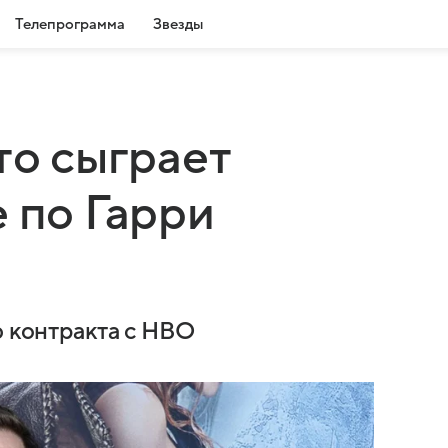
Телепрограмма
Звезды
то сыграет
 по Гарри
ю контракта с HBO