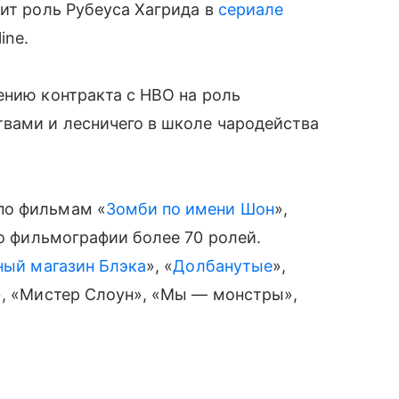
ит роль Рубеуса Хагрида в
сериале
ine.
ению контракта с HBO на роль
твами и лесничего в школе чародейства
по фильмам «
Зомби по имени Шон
»,
го фильмографии более 70 ролей.
ый магазин Блэка
», «
Долбанутые
»,
», «Мистер Слоун», «Мы — монстры»,