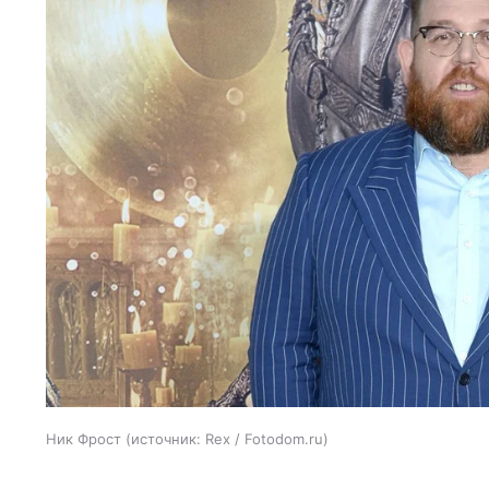
Ник Фрост
источник:
Rex / Fotodom.ru