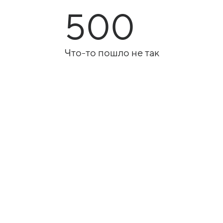
500
Что-то пошло не так