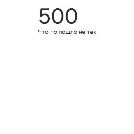
500
Что-то пошло не так