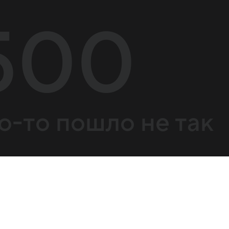
500
о-то пошло не так