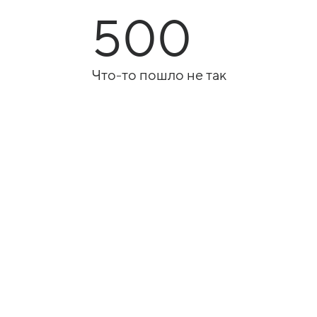
500
Что-то пошло не так