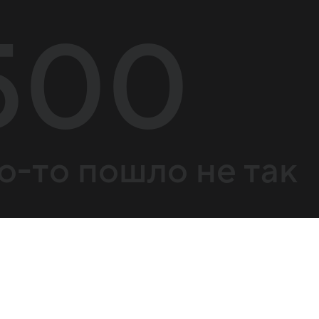
500
о-то пошло не так