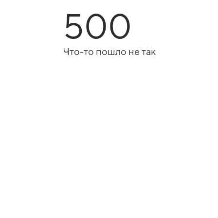
500
Что-то пошло не так