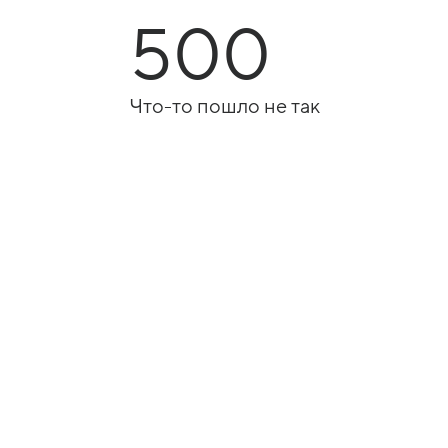
500
Что-то пошло не так