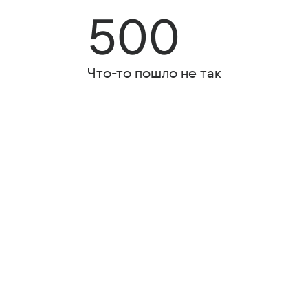
500
Что-то пошло не так