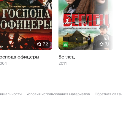
7,2
7,1
Господа офицеры
Беглец
Соньк
004
2011
2007
нциальности
Условия использования материалов
Обратная связь