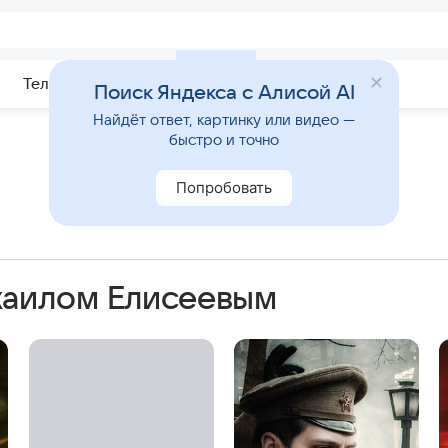
Телепрограмма
Звезды
Поиск Яндекса с Алисой AI
Найдёт ответ, картинку или видео —
быстро и точно
Попробовать
хаилом Елисеевым