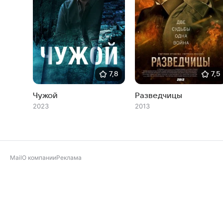
7,8
7,5
Чужой
Разведчицы
2023
2013
Mail
О компании
Реклама