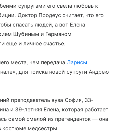
обеими супругами его свела любовь к
иции. Доктор Продеус считает, что его
обы спасать людей, а вот Елена
трием Шубиным и Германом
ти еще и личное счастье.
его места, чем передача
Ларисы
анале», для поиска новой супруги Андрею
ний преподаватель вуза София, 33-
на и 39-летняя Елена, которая работает
ась самой смелой из претенденток — она
 в костюме медсестры.