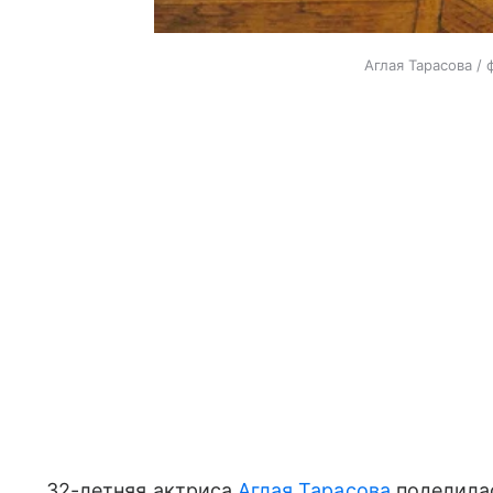
Аглая Тарасова / 
32-летняя актриса
Аглая Тарасова
поделилас