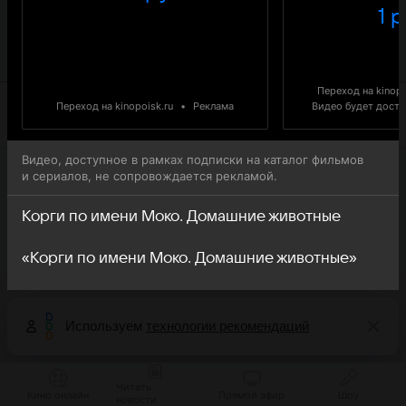
обратите внимание, что 12-я серия 2-го сезона сериала
1 р
Корги по имени Моко Домашние животные (Flying
MOCO — Pet House) доступна для бесплатного онлайн-
просмотра.
Переход на kinopo
Переход на kinopoisk.ru
•
Реклама
Видео будет доступ
Видео, доступное в рамках подписки на каталог фильмов
и сериалов, не сопровождается рекламой.
Корги по имени Моко. Домашние животные
«Корги по имени Моко. Домашние животные»
Используем
технологии рекомендаций
Читать
Кино онлайн
Прямой эфир
Шоу
новости