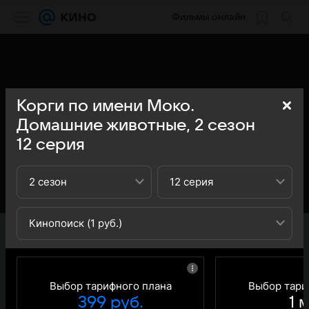
Фильмы онлайн
Корги по имени Моко.
Домашние животные,
2
сезон
12
серия
2 сезон
12 серия
Кинопоиск (1 руб.)
«Кино Mail» представляет вашему вниманию 12-ю
серию 2-го сезона сериала Корги по имени Моко
Домашние животные (Flying MOCO — Pet House): вы
можете ознакомиться с кратким содержанием 12-й
серии 2-ого сезона телесериала Корги по имени Моко
Выбор тарифного плана
Выбор тари
Домашние животные (Flying MOCO — Pet House) -
399 руб.
1 