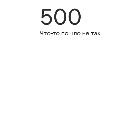
500
Что-то пошло не так