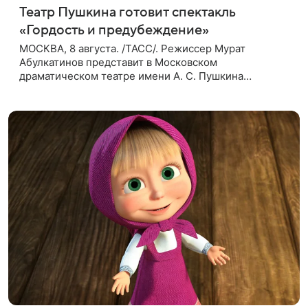
Театр Пушкина готовит спектакль
«Гордость и предубеждение»
МОСКВА, 8 августа. /ТАСС/. Режиссер Мурат
Абулкатинов представит в Московском
драматическом театре имени А. С. Пушкина
спектакль «Гордость и предубеждение» по
одноименному роману английской писательницы
XVIII —