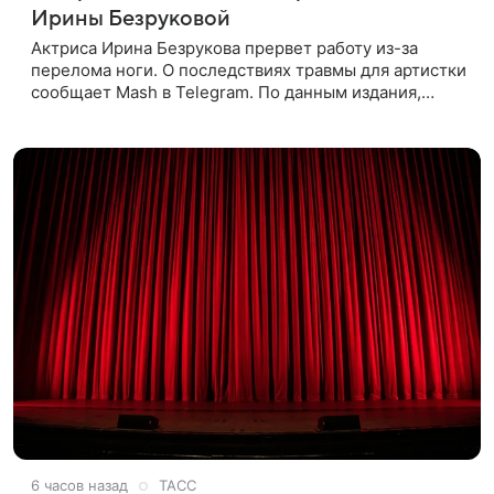
Ирины Безруковой
Актриса Ирина Безрукова прервет работу из-за
перелома ноги. О последствиях травмы для артистки
сообщает Mash в Telegram. По данным издания,
Безрукова пропустит 15 спектаклей — восемь
показов «Женитьбы Фигаро»,
6 часов назад
ТАСС