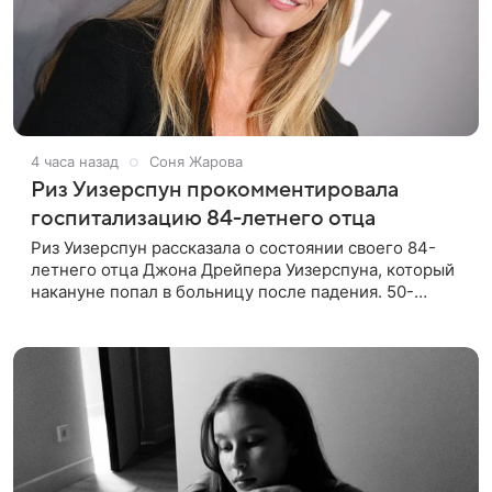
4 часа назад
Соня Жарова
Риз Уизерспун прокомментировала
госпитализацию 84-летнего отца
Риз Уизерспун рассказала о состоянии своего 84-
летнего отца Джона Дрейпера Уизерспуна, который
накануне попал в больницу после падения. 50-
летняя актриса сообщила, что сейчас с ним все в
порядке. «Я хочу, чтобы