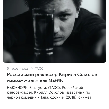
5 часов назад
ТАСС
Российский режиссер Кирилл Соколов
снимет фильм для Netflix
НЬЮ-ЙОРК, 8 августа. /ТАСС/. Российский
кинорежиссер Кирилл Соколов, известный по
черной комедии «Папа, сдохни» (2018), снимет
научно-фантастический триллер Blur для
стримингового сервиса Netflix. Об этом