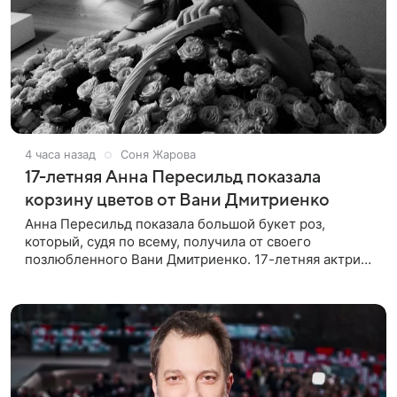
4 часа назад
Соня Жарова
17-летняя Анна Пересильд показала
корзину цветов от Вани Дмитриенко
Анна Пересильд показала большой букет роз,
который, судя по всему, получилa от своего
позлюбленного Вани Дмитриенко. 17-летняя актриса
опубликовала в соцсетях фотографии с цветами и
подписала их словами: «Я