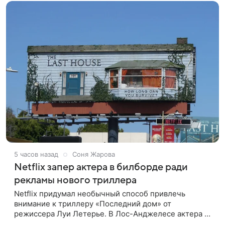
5 часов назад
Соня Жарова
Netflix запер актера в билборде ради
рекламы нового триллера
Netflix придумал необычный способ привлечь
внимание к триллеру «Последний дом» от
режиссера Луи Летерье. В Лос-Анджелесе актера на
два дня поселили внутри рекламного билборда,