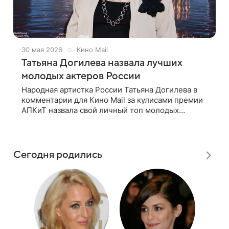
30 мая 2026
Кино Mail
Татьяна Догилева назвала лучших
молодых актеров России
Народная артистка России Татьяна Догилева в
комментарии для Кино Mail за кулисами премии
АПКиТ назвала свой личный топ молодых
российских актеров. «Юра Борисов, Иван
Янковский, [Никита] Кологривый, [Слава]
Сегодня родились