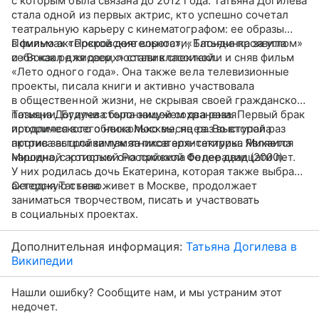
с которым была связана до 2012 года. Татьяна Догилева
стала одной из первых актрис, кто успешно сочетал
театральную карьеру с кинематографом: ее образы
в фильмах «Покровские ворота», «Блондинка за углом»
Помимо актерской деятельности, Татьяна проявила
и «Вокзал для двоих» стали классикой.
себя как режиссер, поставив спектакли и сняв фильм
«Лето одного года». Она также вела телевизионные
проекты, писала книги и активно участвовала
в общественной жизни, не скрывая своей гражданской
позиции. Будучи сторонницей сохранения
Татьяна Догилева была замужем два раза. Первый брак
исторического облика Москвы, не раз выступала
продлился всего несколько месяцев. Во второй раз
против застройки памятников архитектуры. Является
актриса вышла замуж за писателя-сатирика Михаила
народной артисткой Российской Федерации (2000).
Мишина, с которым она прожила более двадцати лет.
У них родилась дочь Екатерина, которая также выбрала
актерскую стезю.
Сегодня Татьяна живет в Москве, продолжает
заниматься творчеством, писать и участвовать
в социальных проектах.
Дополнительная информация:
Татьяна Догилева в
Википедии
Нашли ошибку? Сообщите нам, и мы устраним этот
недочет.