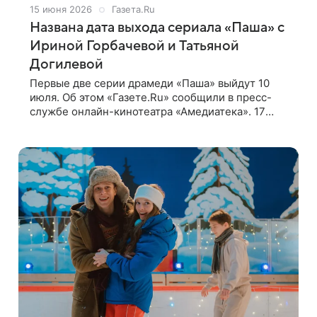
15 июня 2026
Газета.Ru
Названа дата выхода сериала «Паша» с
Ириной Горбачевой и Татьяной
Догилевой
Первые две серии драмеди «Паша» выйдут 10
июля. Об этом «Газете.Ru» сообщили в пресс-
службе онлайн-кинотеатра «Амедиатека». 17
июля покажут третью и четвертую серию, 24-го
пятую и шестую, а 31-го седьмую и