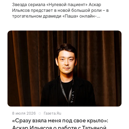
Звезда сериала «Нулевой пациент» Аскар
Ильясов предстает в новой большой роли – в
трогательном драмеди «Паша» онлайн-
кинотеатра Амедиатека он играет
тридцатилетнего настройщика, который живет с
мамой и не может
8 июля 2026
Газета.Ru
«Сразу взяла меня под свое крыло»:
Аскар Ильясов о работе с Татьяной