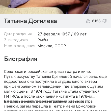
Татьяна Догилева
6158
27 февраля
1957 / 69 лет
Дата рождения
Рыбы
Знак зодиака
Москва, СССР
Место рождения
Биография
Советская и российская актриса театра и кино.
Путь к искусству Татьяны Догилевой начался рано: еще
подростком она поступила в студию юного актера
при Центральном телевидении, где впервые ощутила
магию сцены. В 1974 году Татьяна стала студенткой
ГИТИСа, а после окончания института в 1978-м
началась ее активная театральная карьера.
В течение семи лет она играла на сцене Театра
Ленком, затем перешла в Театр имени Ермоловой,