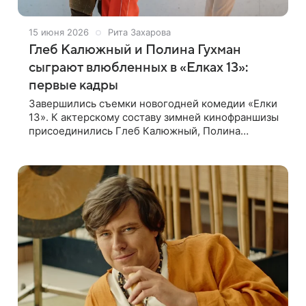
15 июня 2026
Рита Захарова
Глеб Калюжный и Полина Гухман
сыграют влюбленных в «Елках 13»:
первые кадры
Завершились съемки новогодней комедии «Елки
13». К актерскому составу зимней кинофраншизы
присоединились Глеб Калюжный, Полина
Гухман, Татьяна Догилева и Федор Добронравов.
По сюжету одной из новелл, в канун