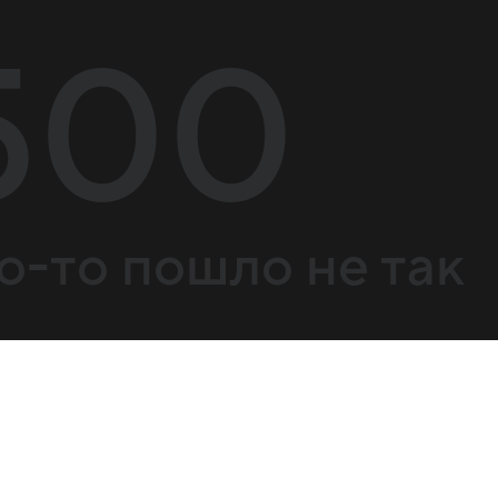
500
о-то пошло не так