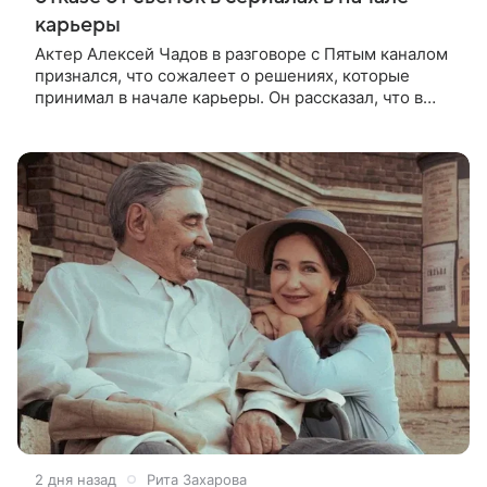
карьеры
Актер Алексей Чадов в разговоре с Пятым каналом
признался, что сожалеет о решениях, которые
принимал в начале карьеры. Он рассказал, что в
период 15−20 лет назад съемки в полном метре
считались делом
2 дня назад
Рита Захарова