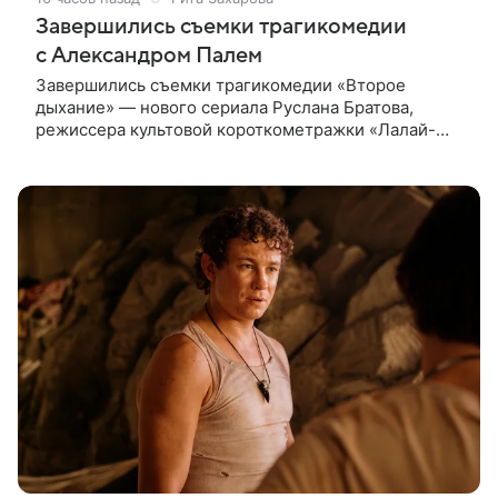
Завершились съемки трагикомедии
с Александром Палем
Завершились съемки трагикомедии «Второе
дыхание» — нового сериала Руслана Братова,
режиссера культовой короткометражки «Лалай-
Балалай» и фильма «Экспресс». Главную роль —
бывшего спортсмена, попавшего в рехаб —