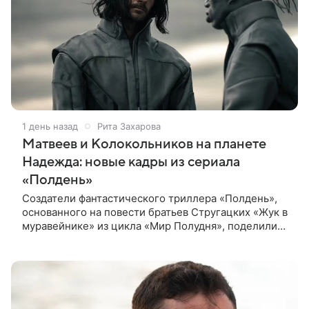
1 день назад
Рита Захарова
Матвеев и Колокольников на планете
Надежда: новые кадры из сериала
«Полдень»
Создатели фантастического триллера «Полдень»,
основанного на повести братьев Стругацких «Жук в
муравейнике» из цикла «Мир Полудня», поделились
свежими кадрами с ключевыми героями —
Максимом Каммерером в