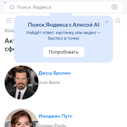
Поиск Яндекса
Фильмы онлайн
Поиск Яндекса с Алисой AI
Внешние сферы
Найдёт ответ, картинку или видео —
быстро и точно
Актеры и роли сериала «Внешние
сферы» (2022)
Попробовать
Джош Бролин
Josh Brolin
Имоджен Путс
Imogen Poots