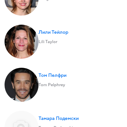
Лили Тейлор
Lili Taylor
Том Пелфри
Tom Pelphrey
Тамара Подемски