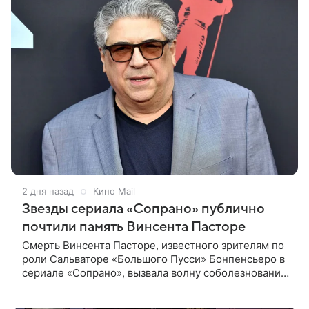
2 дня назад
Кино Mail
Звезды сериала «Сопрано» публично
почтили память Винсента Пасторе
Смерть Винсента Пасторе, известного зрителям по
роли Сальваторе «Большого Пусси» Бонпенсьеро в
сериале «Сопрано», вызвала волну соболезнований
со стороны его коллег по съемочной площадке.
Иди Фалько,