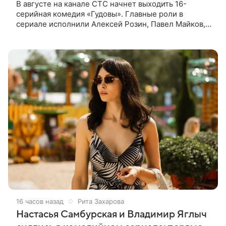
В августе на канале СТС начнет выходить 16-
серийная комедия «Гудовы». Главные роли в
сериале исполнили Алексей Розин, Павел Майков,
Владислав Прохоров и Олеся Железняк. За
режиссуру отвечали Дмитрий Дьяченко и
16 часов назад
Рита Захарова
Настасья Самбурская и Владимир Яглыч