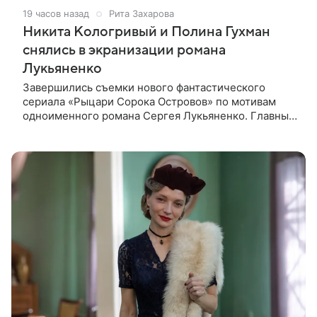
19 часов назад
Рита Захарова
Никита Кологривый и Полина Гухман
снялись в экранизации романа
Лукьяненко
Завершились съемки нового фантастического
сериала «Рыцари Сорока Островов» по мотивам
одноименного романа Сергея Лукьяненко. Главные
роли в проекте исполнили Артем Кошман, Полина
Гухман, Никита Кологривый.