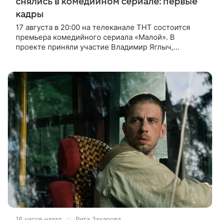
снялись в комедийном сериале: первые
кадры
17 августа в 20:00 на телеканале ТНТ состоится
премьера комедийного сериала «Малой». В
проекте приняли участие Владимир Яглыч,
Тимофей Кочнев и Настасья Самбурская. В центре
сюжета — двое полицейских из одного
16 часов назад
Рита Захарова