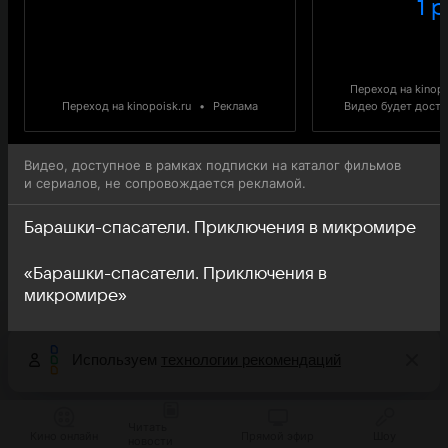
1 р
Переход на kinopo
Переход на kinopoisk.ru
•
Реклама
Видео будет доступ
Видео, доступное в рамках подписки на каталог фильмов
и сериалов, не сопровождается рекламой.
Барашки-спасатели. Приключения в микромире
«Барашки-спасатели. Приключения в
микромире»
Используем
технологии рекомендаций
Читать
Кино онлайн
Прямой эфир
Шоу
новости