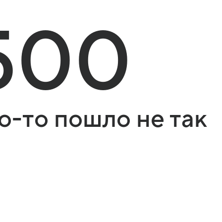
500
о-то пошло не так