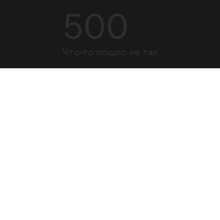
500
Что-то пошло не так