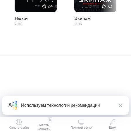
7,4
7,3
Нюхач
Экипаж
2013
2016
Используем
технологии рекомендаций
Читать
Кино онлайн
Прямой эфир
Шоу
новости