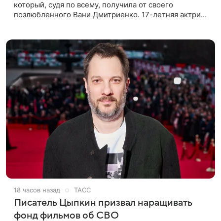
который, судя по всему, получилa от своего
позлюбленного Вани Дмитриенко. 17-летняя актриса
опубликовала в соцсетях фотографии с цветами и
подписала их словами: «Я
18 часов назад
ТАСС
Писатель Цыпкин призвал наращивать
фонд фильмов об СВО