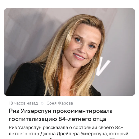
покинул кандидат искусств,
18 часов назад
Соня Жарова
Риз Уизерспун прокомментировала
госпитализацию 84-летнего отца
Риз Уизерспун рассказала о состоянии своего 84-
летнего отца Джона Дрейпера Уизерспуна, который