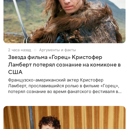
2 часа назад
Аргументы и факты
Звезда фильма «Горец» Кристофер
Ламберт потерял сознание на комиконе в
США
Французско-американский актер Кристофер
Ламберт, прославившийся ролью в фильме «Горец»,
потерял сознание во время фанатского фестиваля в
США. Об этом сообщил портал TMZ, материал
перевел aif.ru. Инцидент