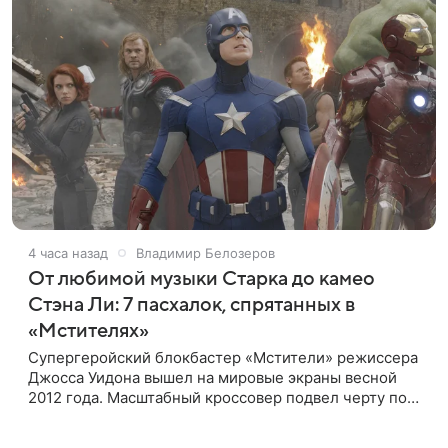
4 часа назад
Владимир Белозеров
От любимой музыки Старка до камео
Стэна Ли: 7 пасхалок, спрятанных в
«Мстителях»
Супергеройский блокбастер «Мстители» режиссера
Джосса Уидона вышел на мировые экраны весной
2012 года. Масштабный кроссовер подвел черту под
первой фазой медиафраншизы Marvel и заложил
основу для дальнейшего