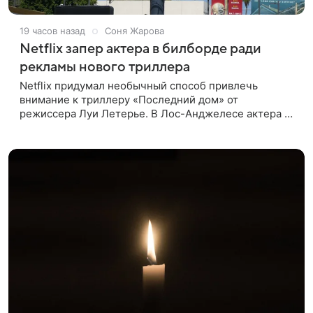
19 часов назад
Соня Жарова
Netflix запер актера в билборде ради
рекламы нового триллера
Netflix придумал необычный способ привлечь
внимание к триллеру «Последний дом» от
режиссера Луи Летерье. В Лос-Анджелесе актера на
два дня поселили внутри рекламного билборда,
оформленного как фасад жилого