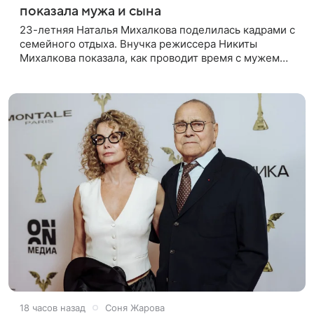
показала мужа и сына
23-летняя Наталья Михалкова поделилась кадрами с
семейного отдыха. Внучка режиссера Никиты
Михалкова показала, как проводит время с мужем
Артемом Степаненко и их полуторагодовалым
сыном Мишей. Среди прочих в
18 часов назад
Соня Жарова