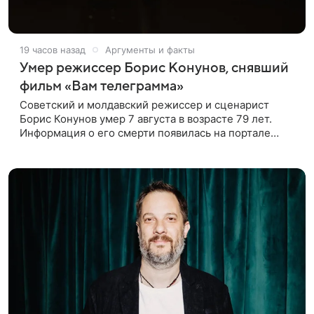
19 часов назад
Аргументы и факты
Умер режиссер Борис Конунов, снявший
фильм «Вам телеграмма»
Советский и молдавский режиссер и сценарист
Борис Конунов умер 7 августа в возрасте 79 лет.
Информация о его смерти появилась на портале
«Кино-Театр. Ру». О кончине кинематографиста
также сообщило Министерство