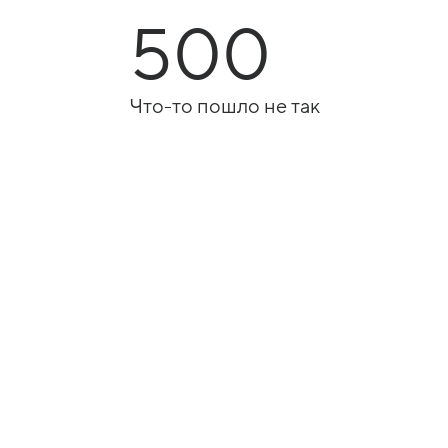
500
Что-то пошло не так