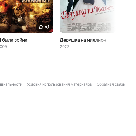
6,1
 была война
Девушка на миллион
Амазо
009
2022
2011
нциальности
Условия использования материалов
Обратная связь