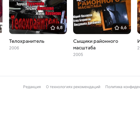
6,8
6,6
Телохранитель
Сыщики районного
И
масштаба
2006
2
2005
Редакция
О технологиях рекомендаций
Политика конфиде