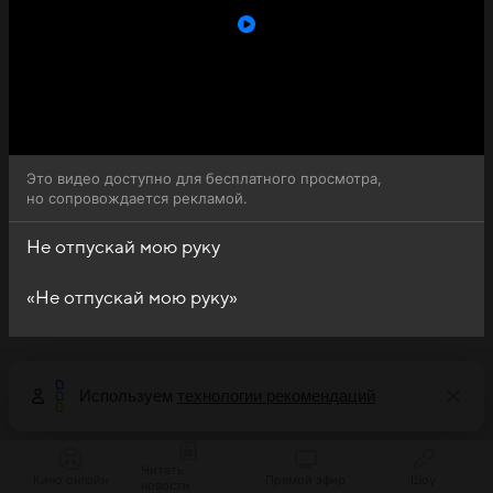
Это видео доступно для бесплатного просмотра,
но сопровождается рекламой.
Не отпускай мою руку
«Не отпускай мою руку»
Используем
технологии рекомендаций
Читать
Кино онлайн
Прямой эфир
Шоу
новости