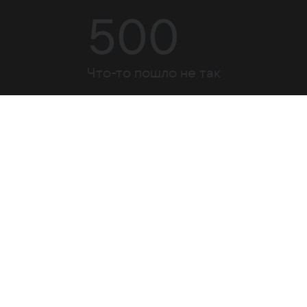
500
Что-то пошло не так