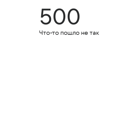
500
Что-то пошло не так