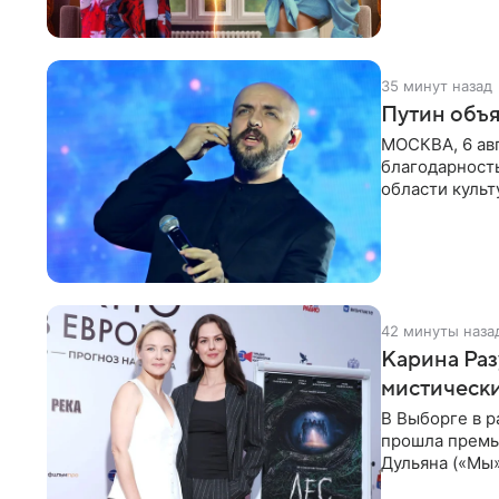
35 минут назад
Путин объя
МОСКВА, 6 авг
благодарность
области культ
официальном
42 минуты наза
Карина Раз
мистически
В Выборге в р
прошла премь
Дульяна («Мы
съемочной