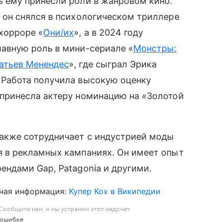
ь ему принесли роли в жанровом кино.
у он снялся в психологическом триллере
 хорроре «
Они/их
», а в 2024 году
лавную роль в мини-сериале «
Монстры:
атьев Менендес
», где сыграл Эрика
 Работа получила высокую оценку
 принесла актеру номинацию на «Золотой
также сотрудничает с индустрией моды
я в рекламных кампаниях. Он имеет опыт
ендами Gap, Patagonia и другими.
ная информация:
Купер Кох в Википедии
ообщите нам, и мы устраним этот недочет.
 ошибке