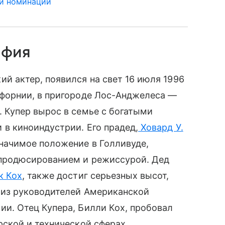
 и номинации
афия
ий актер, появился на свет 16 июля 1996
ифорнии, в пригороде Лос-Анджелеса —
. Купер вырос в семье с богатыми
 в киноиндустрии. Его прадед,
Ховард У.
значимое положение в Голливуде,
продюсированием и режиссурой. Дед
к Кох
, также достиг серьезных высот,
 из руководителей Американской
ии. Отец Купера, Билли Кох, пробовал
рской и технической сферах