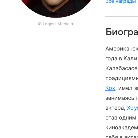
Все награды
© Legion-Media.ru
Биогр
Американск
года в Кал
Калабасасе
традициями
Кох
, имел 
занимаясь 
актера,
Хоу
став одним
киноакадем
себя в акте