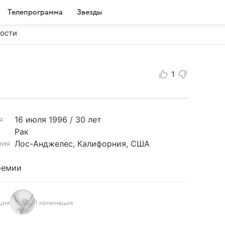
Телепрограмма
Звезды
ости
1
16 июля
1996 / 30 лет
я
Рак
Лос-Анджелес, Калифорния, США
ния
ремии
ция
1 номинация