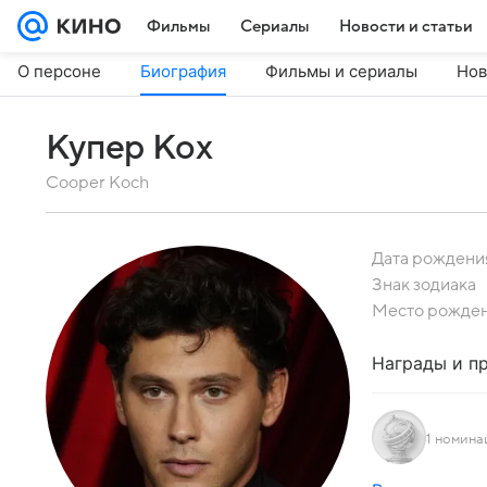
Фильмы
Сериалы
Новости и статьи
О персоне
Биография
Фильмы и сериалы
Нов
Купер Кох
Cooper Koch
Дата рождени
Знак зодиака
Место рожде
Награды и п
1 номина