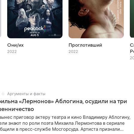
Они/их
Проглотивший
С
Р
2022
2022
2
Аргументы и факты
фильма «Лермонов» Аблогина, осудили на три
шенничество
вынес приговор актеру театра и кино Владимиру Аблогину,
ели знают по роли поэта Михаила Лермонтова в сериале
общили в пресс-службе Мосгорсуда. Артиста признали