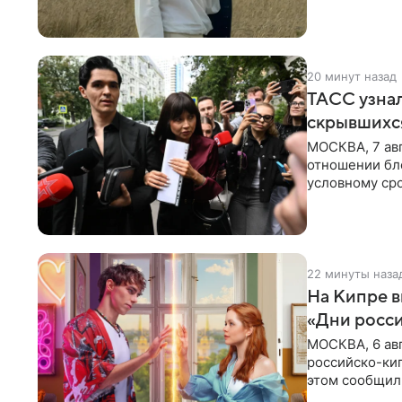
виновным в
20 минут назад
ТАСС узнал
скрывшихся
МОСКВА, 7 авг
отношении бл
условному сро
бизнес-партне
22 минуты наза
На Кипре 
«Дни росс
МОСКВА, 6 ав
российско-кип
этом сообщил
культуры в Ни