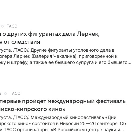
ТАСС
 о других фигурантах дела Лерчек,
 от следствия
уста. /ТАСС/. Другие фигуранты уголовного дела в
огера Лерчек (Валерия Чекалина), приговоренной к
ку и штрафу, а также ее бывшего супруга и его бывшего
ра,
д
ТАСС
впервые пройдет международный фестиваль
ийско-кипрского кино»
густа. /ТАСС/. Международный кинофестиваль «Дни
рского кино» состоится в Никосии 25—26 сентября. Об
и ТАСС организаторы. «В Российском центре науки и
косии