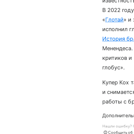
известност
В 2022 год
«
Глотай
» и
исполнил г
История бр
Менендеса.
критиков и
глобус».
Купер Кох 
и снимаетс
работы с бр
Дополнитель
Нашли ошибку? С
Сообщить об