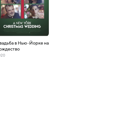
вадьба в Нью-Йорке на
ождество
020