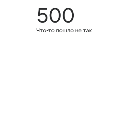
500
Что-то пошло не так