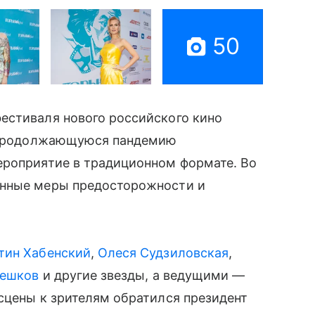
50
естиваля нового российского кино
а продолжающуюся пандемию
ероприятие в традиционном формате. Во
анные меры предосторожности и
тин Хабенский
,
Олеся Судзиловская
,
решков
и другие звезды, а ведущими —
 сцены к зрителям обратился президент