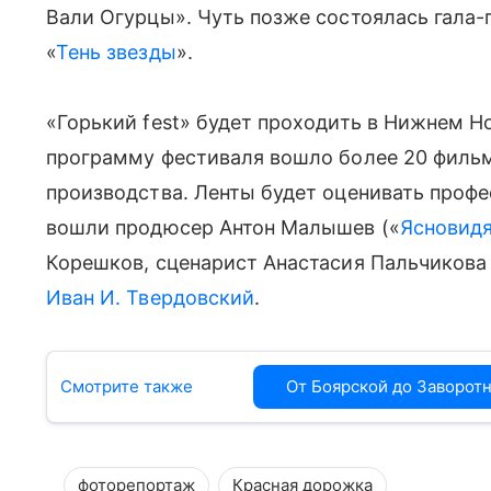
Вали Огурцы». Чуть позже состоялась гала
«
Тень звезды
».
«Горький fest» будет проходить в Нижнем Н
программу фестиваля вошло более 20 фильм
производства. Ленты будет оценивать профе
вошли продюсер Антон Малышев («
Ясновид
Корешков, сценарист Анастасия Пальчикова 
Иван И. Твердовский
.
Смотрите также
От Боярской до Заворотн
фоторепортаж
Красная дорожка