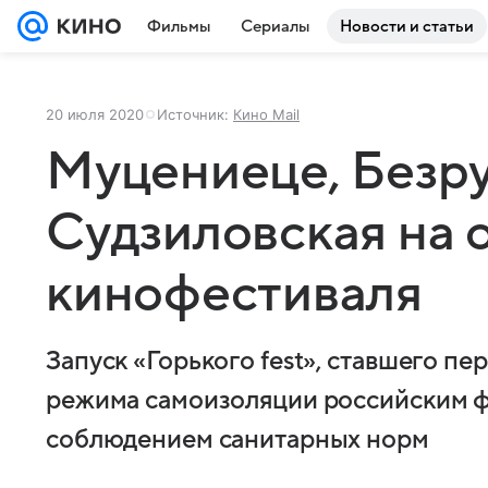
Фильмы
Сериалы
Новости и статьи
20 июля 2020
Источник:
Кино Mail
Муцениеце, Безру
Судзиловская на 
кинофестиваля
Запуск «Горького fest», ставшего п
режима самоизоляции российским ф
соблюдением санитарных норм