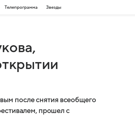
Телепрограмма
Звезды
кова,
открытии
ервым после снятия всеобщего
естивалем, прошел с