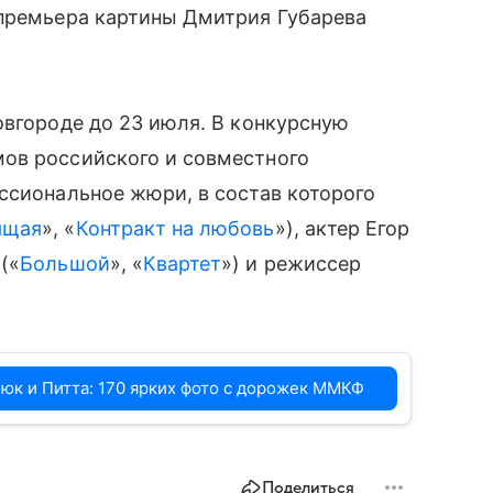
-премьера картины Дмитрия Губарева
овгороде до 23 июля. В конкурсную
ов российского и совместного
ссиональное жюри, в состав которого
ящая
», «
Контракт на любовь
»), актер Егор
(«
Большой
», «
Квартет
») и режиссер
юк и Питта: 170 ярких фото c дорожек ММКФ
Поделиться