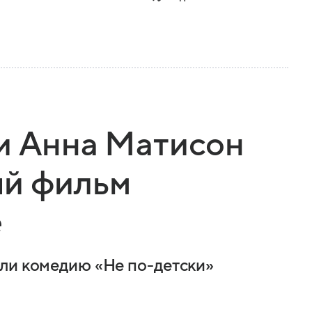
и Анна Матисон
ый фильм
е
ли комедию «Не по-детски»