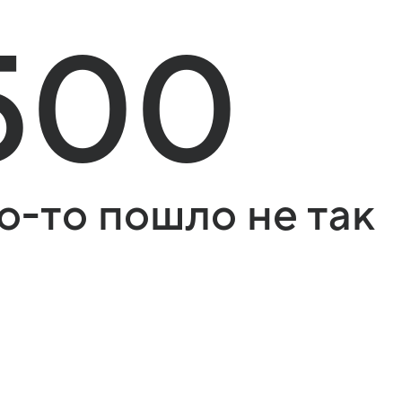
500
о-то пошло не так