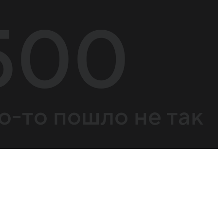
500
о-то пошло не так