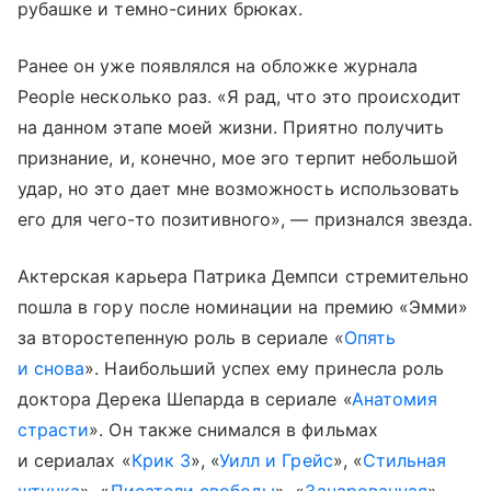
рубашке и темно-синих брюках.
Ранее он уже появлялся на обложке журнала
People несколько раз. «Я рад, что это происходит
на данном этапе моей жизни. Приятно получить
признание, и, конечно, мое эго терпит небольшой
удар, но это дает мне возможность использовать
его для чего-то позитивного», — признался звезда.
Актерская карьера Патрика Демпси стремительно
пошла в гору после номинации на премию «Эмми»
за второстепенную роль в сериале «
Опять
и снова
». Наибольший успех ему принесла роль
доктора Дерека Шепарда в сериале «
Анатомия
страсти
». Он также снимался в фильмах
и сериалах «
Крик 3
», «
Уилл и Грейс
», «
Стильная
штучка
», «
Писатели свободы
», «
Зачарованная
»,