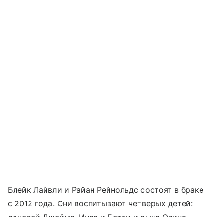
Блейк Лайвли и Райан Рейнольдс состоят в браке
с 2012 года. Они воспитывают четверых детей:
дочерей Джеймс, Инес и Бетти и сына Олина.