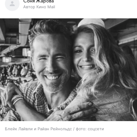
Соня Жарова
Автор Кино Mail
Блейк Лайвли и Райан Рейнольдс / фото: соцсети