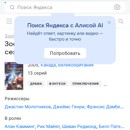
Поиск Яндекса
Фильмы онлайн
Поиск Яндекса с Алисой AI
Найдёт ответ, картинку или видео —
Зоопарк в обувной коробке
быстро и точно
Зоопарк в обувной коробке, 2-й
сезон
Попробовать
2005
,
Канада
,
Великобритания
13 серий
ДРАМА
ФЭНТЕЗИ
ПРИКЛЮЧЕНИЯ
СЕМЕЙНЫЙ
Режиссеры
Джастин Молотников
,
Джеймс Генри
,
Фрэнсис Дэмбергер
В ролях
Алан Камминг
,
Рик Майял
,
Шиван Редмонд
,
Билл Патерсон