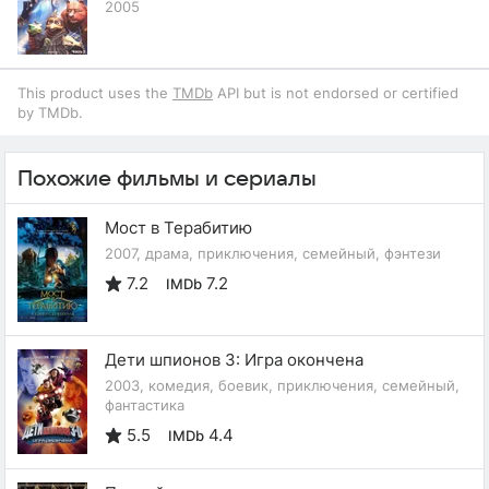
2005
This product uses the
TMDb
API but is not endorsed or certified
by TMDb.
Похожие фильмы и сериалы
Мост в Терабитию
2007, драма, приключения, семейный, фэнтези
7.2
7.2
IMDb
Дети шпионов 3: Игра окончена
2003, комедия, боевик, приключения, семейный,
фантастика
5.5
4.4
IMDb