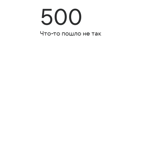
500
Что-то пошло не так