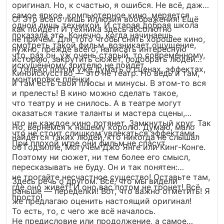
оригинал. Но, к счастью, я ошибся. Не всё, даже
самое яркое, компьютерное кино, меряется
О! Это всего лишь иллюзия воображения! Ещё
одной лишь техникой. И старая добрая школа
как пойдёт! И техника здесь абсолютно
показала это. Конечно, когда начинаешь
не причём. Для того чтобы снять хорошее кино,
смотреть такой фильм, возникает ощущение,
нужно, прежде всего, написать интересную
что, раз он, уж очень старый, то современному,
историю, закрутить сюжет, подобрать людей
искушённому зрителю не пойдёт.
и только потом уже думать о сценах, эффектах,
Киноискусство — это не театр. Но ведь и там,
монтировке плёнки.
и там есть свои плюсы и минусы. В этом-то вся
и прелесть! В кино можно сделать такое,
что театру и не снилось. А в театре могут
оказаться такие таланты и мастера сцены,
что не каждое кино потянет. Замкнутый круг. Так
Но, вернёмся к нашему королю. Думаю, мало
что не стоит слишком увлекаться эффектами.
найдётся таких людей, кто никогда не слышал
При плохой игре они фильм не спасут.
об Годзилле, Могучем Джо Янге или Кинг-Конге.
Поэтому ни сюжет, ни тем более его смысл,
пересказывать не буду. Он и так понятен:
не трогайте несчастное существо! Оставьте там,
Здесь речь о другом. Всё, что мы видели
где оно живёт! И оно вас потом не тронет! Всё
раньше — переделки! Вот, что важно отметить! Я
просто!
же предлагаю оценить настоящий оригинал!
То есть, то, с чего же всё началось.
Не предисловие или продолжение, а самое