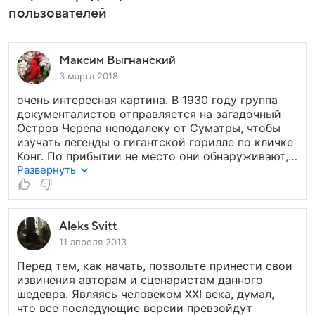
пользователей
Максим Выгнанский
3 марта 2018
очень интересная картина. В 1930 году группа
документалистов отправляется на загадочный
Остров Черепа неподалеку от Суматры, чтобы
изучать легенды о гигантской горилле по кличке
Конг. По прибытии не место они обнаруживают,
что Кинг Конг и правда существует. Горилла
Развернуть
живет в самой чаще непроходимых джунглей,
где помимо него, спрятанные от всего мира,
обитают многие создания из доисторических
времен. Исследователи оказываются между двух
Aleks Svitt
огней – с одной стороны Кинг Конг, а с другой –
11 апреля 2013
его враги динозавры...
Перед тем, как начать, позвольте принести свои
извинения авторам и сценаристам данного
шедевра. Являясь человеком XXI века, думал,
что все последующие версии превзойдут