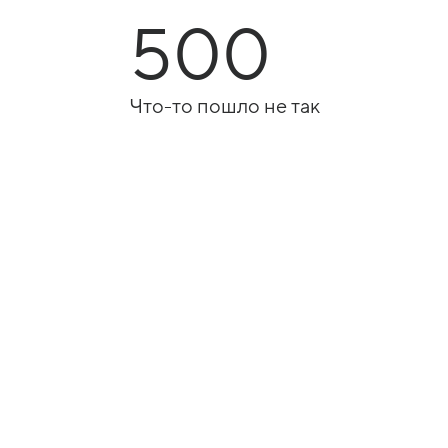
500
Что-то пошло не так