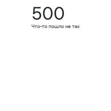
500
Что-то пошло не так