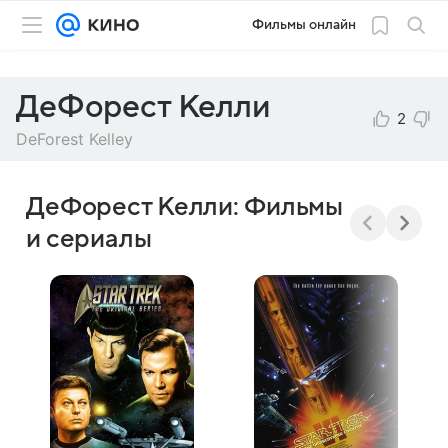
Фильмы онлайн
ДеФорест Келли
2
DeForest Kelley
ДеФорест Келли: Фильмы
и сериалы