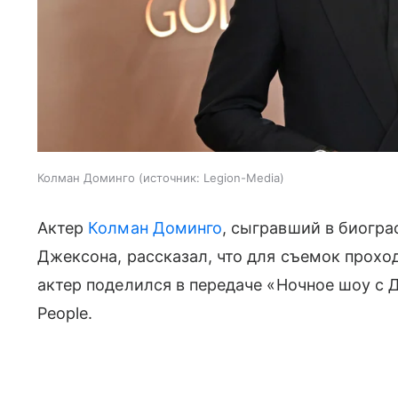
Колман Доминго
источник:
Legion-Media
Актер
Колман Доминго
, сыгравший в биогр
Джексона, рассказал, что для съемок прох
актер поделился в передаче «Ночное шоу с
People.