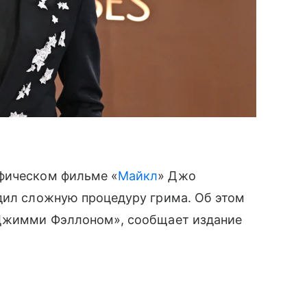
афическом фильме «
Майкл
» Джо
одил сложную процедуру грима. Об этом
 Джимми Фэллоном», сообщает издание