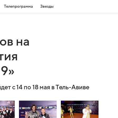
Телепрограмма
Звезды
ов на
тия
19»
т с 14 по 18 мая в Тель-Авиве