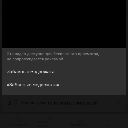
Забавные медвежата (Boonie Cubs) доступна для
бесплатного онлайн-просмотра.
Это видео доступно для бесплатного просмотра,
но сопровождается рекламой.
Забавные медвежата
«Забавные медвежата»
Используем
технологии рекомендаций
Читать
Кино онлайн
Прямой эфир
Шоу
новости