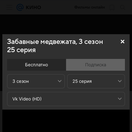
Фильмы онлайн
Забавные медвежата,
3
сезон
25
серия
Бесплатно
Подписка
3 сезон
25 серия
«Кино Mail» представляет вашему вниманию 25-ю
Vk Video (HD)
серию 3-го сезона сериала Забавные медвежата
(Boonie Cubs): вы можете ознакомиться с кратким
содержанием 25-й серии 3-ого сезона телесериала
Забавные медвежата (Boonie Cubs) - обратите
внимание, что 25-я серия 3-го сезона сериала