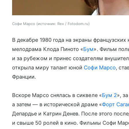
Софи Марсо
источник:
Rex / Fotodom.ru
В декабре 1980 года на экраны французских
мелодрама Клода Пиното «
Бум
». Фильм пол
и за рубежом и принес создателям внушител
открыла миру талант юной
Софи Марсо
, ст
Франции.
Вскоре Марсо снялась в сиквеле «
Бум 2
», з
а затем — в исторической драме «
Форт Сага
Депардье и Катрин Денев. После этого посл
и свыше 50 ролей в кино. Фильмы Софи Ма