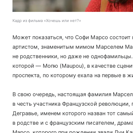
Кадр из фильма «Хочешь или нет?»
Может показаться, что Софи Марсо состоит
артистом, знаменитым мимом Марселем Мар
не родственники, но даже не однофамильцы
которой — Мопю (Maupou), в качестве сцени
проспекта, по которому ехала на первые в 
В свою очередь, настоящая фамилия Марсе
в честь участника Французской революции, 
Дегравье, именем которого назван тот самы
в родстве и с французским писателем, дра
Марсо, которого при рождении звали Луи Ка