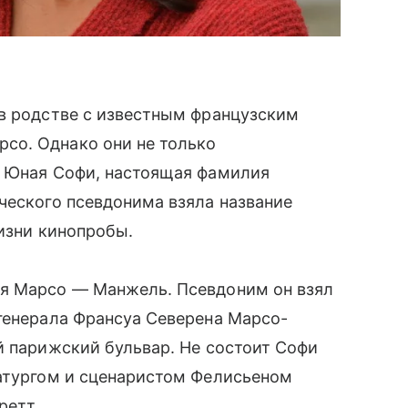
 в родстве с известным французским
со. Однако они не только
. Юная Софи, настоящая фамилия
ческого псевдонима взяла название
жизни кинопробы.
ля Марсо — Манжель. Псевдоним он взял
генерала Франсуа Северена Марсо-
й парижский бульвар. Не состоит Софи
матургом и сценаристом Фелисьеном
ретт.