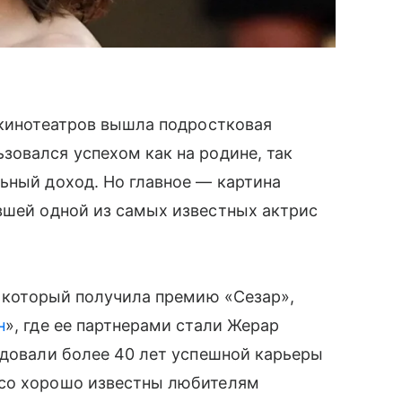
 кинотеатров вышла подростковая
ьзовался успехом как на родине, так
ьный доход. Но главное — картина
авшей одной из самых известных актрис
а который получила премию «Сезар»,
н
», где ее партнерами стали Жерар
едовали более 40 лет успешной карьеры
рсо хорошо известны любителям