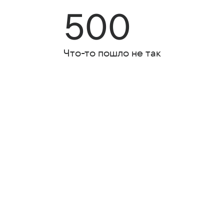
500
Что-то пошло не так