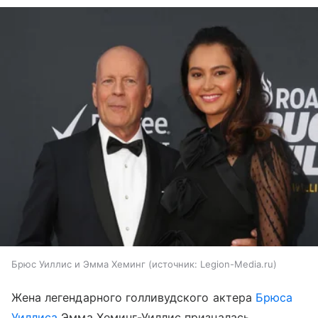
Брюс Уиллис и Эмма Хеминг
источник:
Legion-Media.ru
Жена легендарного голливудского актера
Брюса
Уиллиса
Эмма Хеминг-Уиллис призналась,