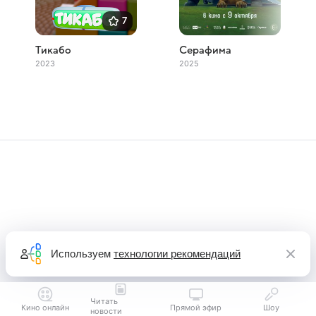
7
Тикабо
Серафима
2023
2025
Используем
технологии рекомендаций
Читать
Кино онлайн
Прямой эфир
Шоу
новости