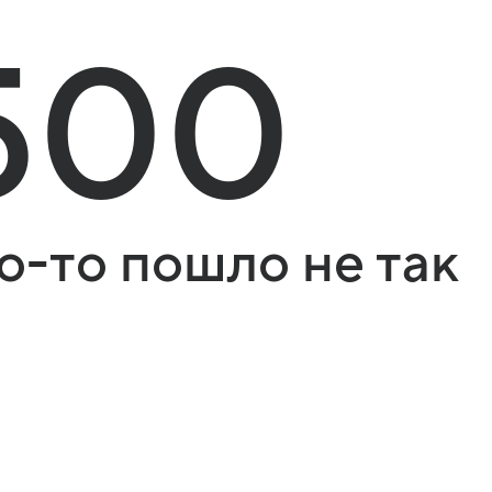
500
о-то пошло не так