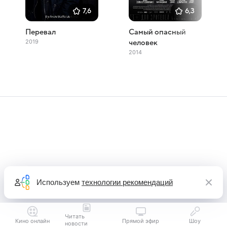
7,6
6,3
Перевал
Самый опасный
2019
человек
2014
Используем
технологии рекомендаций
Читать
Кино онлайн
Прямой эфир
Шоу
новости