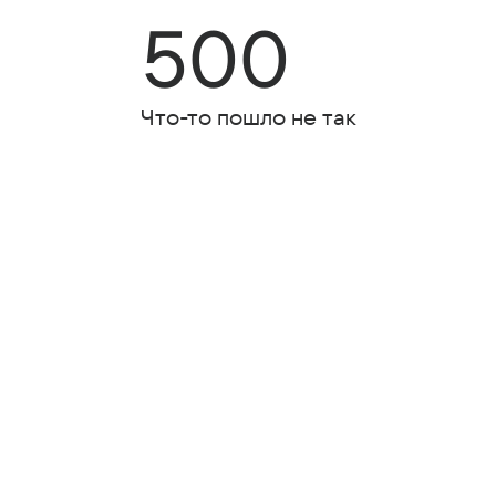
500
Что-то пошло не так