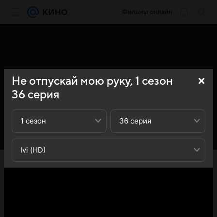
Фильмы онлайн
Не отпускай мою руку,
1
сезон
36
серия
1 сезон
36 серия
Ivi (HD)
«Кино Mail» представляет вашему вниманию 36-ю
серию 1-го сезона сериала Не отпускай мою руку (Elimi
birakma): вы можете ознакомиться с кратким
содержанием 36-й серии 1-ого сезона телесериала Не
отпускай мою руку (Elimi birakma) - обратите внимание,
что 36-я серия 1-го сезона сериала Не отпускай мою