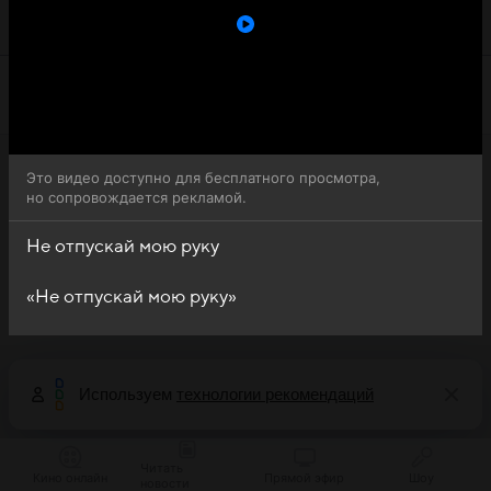
руку (Elimi birakma) доступна для бесплатного онлайн-
просмотра.
Это видео доступно для бесплатного просмотра,
но сопровождается рекламой.
Не отпускай мою руку
«Не отпускай мою руку»
Используем
технологии рекомендаций
Читать
Кино онлайн
Прямой эфир
Шоу
новости